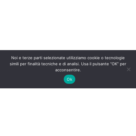
Noi e terze parti selezionate utilizziamo cookie o tecnologie
simili per finalità tecniche e di analisi. Usa il pulsante “OK” per
acconsentire.
Ok
IL BLOG
Siamo felici di
accoglierti in questo