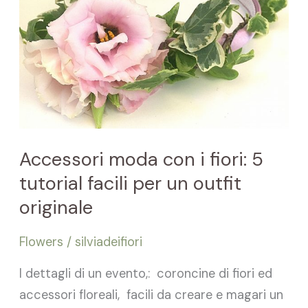
fiori:
5
tutorial
facili
per
un
outfit
Accessori moda con i fiori: 5
originale
tutorial facili per un outfit
originale
Flowers
/
silviadeifiori
I dettagli di un evento,: coroncine di fiori ed
accessori floreali, facili da creare e magari un