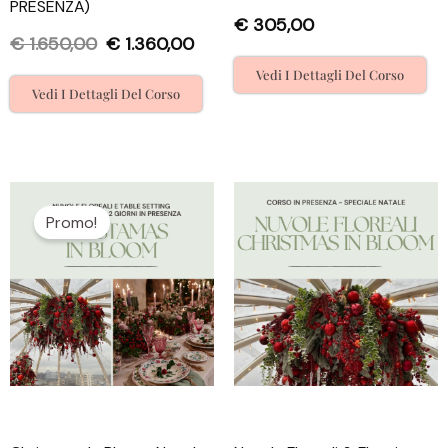
PRESENZA)
€
305,00
€
1.650,00
€
1.360,00
Vedi I Dettagli Del Corso
Vedi I Dettagli Del Corso
Il
Il
prezzo
prezzo
Promo!
originale
attuale
era:
è:
€ 750,00.
€ 690,00.