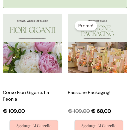
Il
Il
prezzo
prezzo
Promo!
originale
attuale
era:
è:
€ 109,00.
€ 68,00.
Corso Fiori Giganti: La
Passione Packaging!
Peonia
€
109,00
€
109,00
€
68,00
Aggiungi Al Carrello
Aggiungi Al Carrello