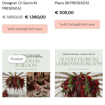
Designer (3 Giorni IN
Place (IN PRESENZA)
PRESENZA)
€
305,00
€
1.650,00
€
1.360,00
Vedi I Dettagli Del Corso
Vedi I Dettagli Del Corso
Il
Il
prezzo
prezzo
Promo!
originale
attuale
era:
è:
€ 750,00.
€ 690,00.