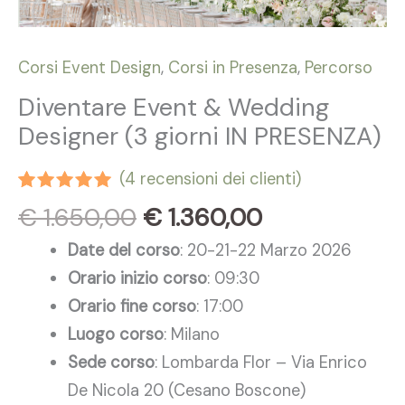
Corsi Event Design
,
Corsi in Presenza
,
Percorso
Diventare Event & Wedding
Designer (3 giorni IN PRESENZA)
(
4
recensioni dei clienti)
Valutato
4
€
1.650,00
€
1.360,00
5.00
su 5
su base
Date del corso
: 20-21-22 Marzo 2026
di
recensioni
Orario inizio corso
: 09:30
Orario fine corso
: 17:00
Luogo corso
: Milano
Sede corso
: Lombarda Flor – Via Enrico
De Nicola 20 (Cesano Boscone)