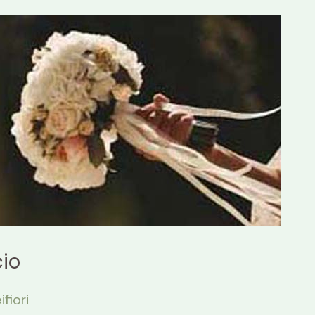
cio
ifiori