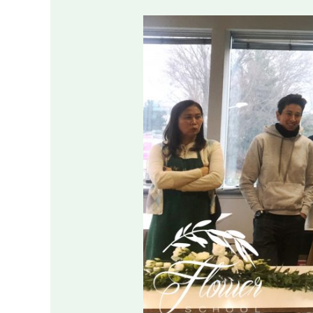
I
Diari
della
Flower
School:
“Corsi
Base”,
Milano
2017