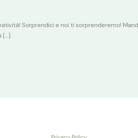
reatività! Sorprendici e noi ti sorprenderemo! Man
 […]
Privacy Policy