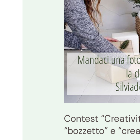
e
“creativity
lab”
Contest “Creativit
“bozzetto” e “crea