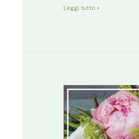
Leggi tutto »
Matrimonio
boho-
chic,
tendenza
2016?