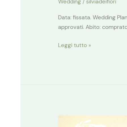
Wedding
/
silviadeifiori
Data: fissata. Wedding Plan
approvati. Abito: comprato
Leggi tutto »
Accessori