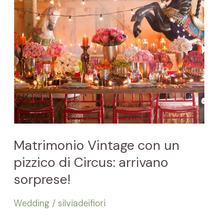
pizzico
di
Circus:
arrivano
sorprese!
Matrimonio Vintage con un
pizzico di Circus: arrivano
sorprese!
Wedding
/
silviadeifiori