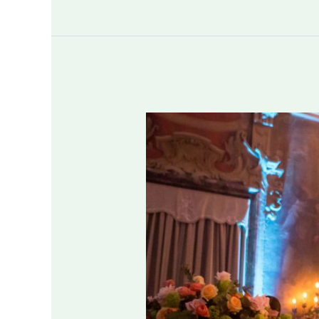
Percorso
“Wedding
Designer”
2017:
Design
your
future!