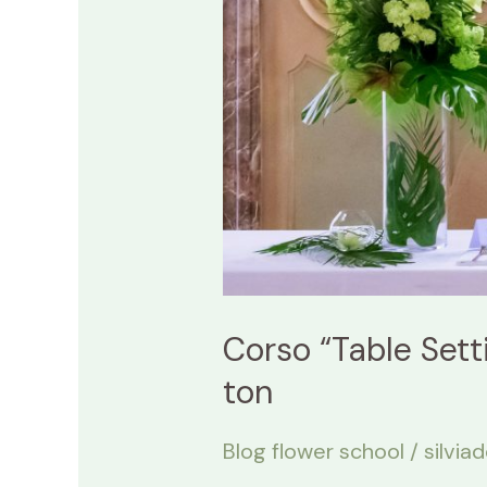
come
allestire
una
tavola
perfetta
e
bon
ton
Corso “Table Sett
ton
Blog flower school
/
silviad