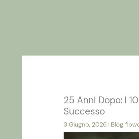
Vai
Home
Chi
al
contenuto
25 Anni Dopo: I 10
Successo
3 Giugno, 2026
|
Blog flow