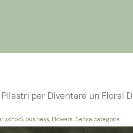
 Siamo
Flower School
Allestimenti
Percorsi B
 Pilastri per Diventare un Floral 
er school
,
business
,
Flowers
,
Senza categoria