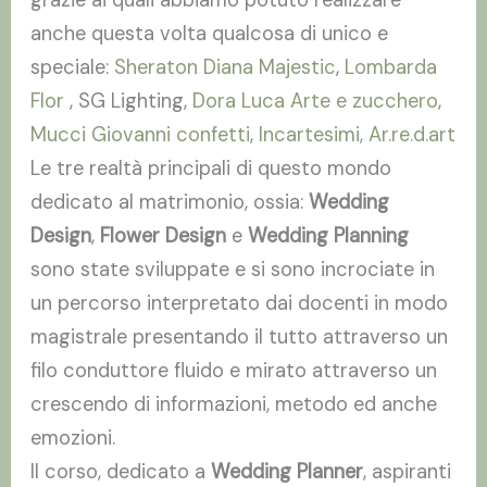
grazie ai quali abbiamo potuto realizzare
anche questa volta qualcosa di unico e
speciale:
Sheraton Diana Majestic
,
Lombarda
Flor
, SG Lighting,
Dora Luca Arte e zucchero
,
Mucci Giovanni confetti
,
Incartesimi,
Ar.re.d.art
Le tre realtà principali di questo mondo
dedicato al matrimonio, ossia:
Wedding
Design
,
Flower Design
e
Wedding Planning
sono state sviluppate e si sono incrociate in
un percorso interpretato dai docenti in modo
magistrale presentando il tutto attraverso un
filo conduttore fluido e mirato attraverso un
crescendo di informazioni, metodo ed anche
emozioni.
Il corso, dedicato a
Wedding Planner
, aspiranti