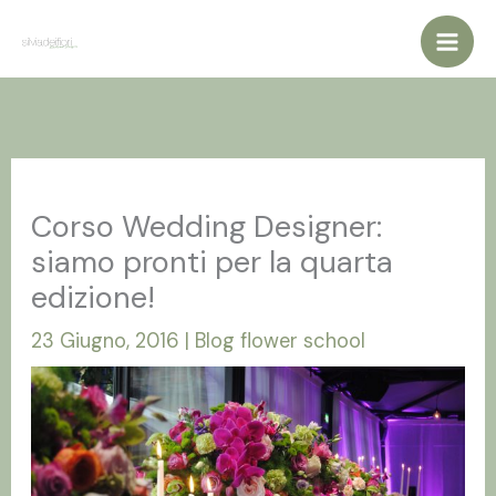
Vai
al
contenuto
Corso Wedding Designer:
siamo pronti per la quarta
edizione!
23 Giugno, 2016
|
Blog flower school