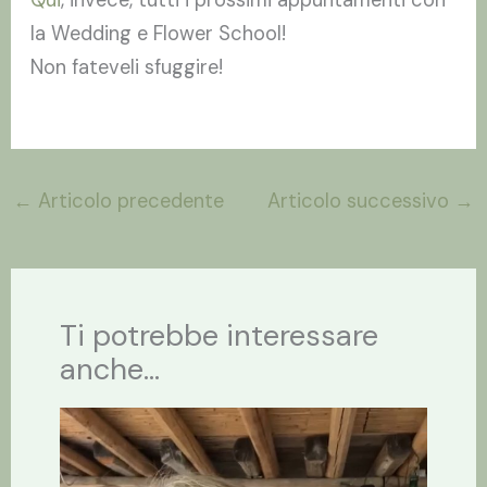
Qui
, invece, tutti i prossimi appuntamenti con
la Wedding e Flower School!
Non fateveli sfuggire!
←
Articolo precedente
Articolo successivo
→
Ti potrebbe interessare
anche...