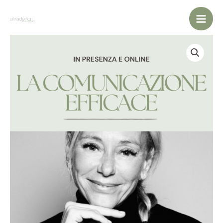
Vai
al
contenuto
Corso
La
Comunicazione
Efficace
quantità