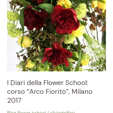
School:
corso
“Arco
Fiorito”,
Milano
2017
I Diari della Flower School:
corso “Arco Fiorito”, Milano
2017
Blog flower school
/
silviadeifiori