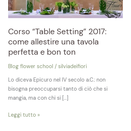
come
allestire
una
Corso “Table Setting” 2017:
tavola
come allestire una tavola
perfetta
perfetta e bon ton
e
bon
Blog flower school
/
silviadeifiori
ton
Lo diceva Epicuro nel IV secolo a.C.: non
bisogna preoccuparsi tanto di ciò che si
mangia, ma con chi si […]
Leggi tutto »