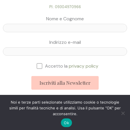
P.I.: 09304970966
Nome e Cognome
Indirizzo e-mail
Accetto la
privacy policy
Noi e terze parti selezionate utilizziamo cookie o tecnologie
simili per finalità tecniche e di analisi. Usa il pulsante “OK” per
Studio Ingegneria Web © 2025
acconsentire.
Ok