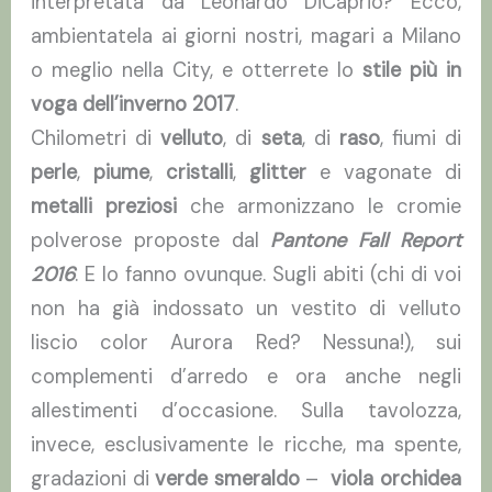
interpretata da Leonardo DiCaprio? Ecco,
ambientatela ai giorni nostri, magari a Milano
o meglio nella City, e otterrete lo
stile più in
voga dell’inverno 2017
.
Chilometri di
velluto
, di
seta
, di
raso
, fiumi di
perle
,
piume
,
cristalli
,
glitter
e vagonate di
metalli preziosi
che armonizzano le cromie
polverose proposte dal
Pantone Fall Report
2016
. E lo fanno ovunque. Sugli abiti (chi di voi
non ha già indossato un vestito di velluto
liscio color Aurora Red? Nessuna!), sui
complementi d’arredo e ora anche negli
allestimenti d’occasione. Sulla tavolozza,
invece, esclusivamente le ricche, ma spente,
gradazioni di
verde smeraldo
–
viola orchidea