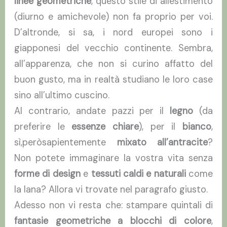
linee geometriche
, questo stile di allestimento
(diurno e amichevole) non fa proprio per voi.
D’altronde, si sa, i nord europei sono i
giapponesi del vecchio continente. Sembra,
all’apparenza, che non si curino affatto del
buon gusto, ma in realtà studiano le loro case
sino all’ultimo cuscino.
Al contrario, andate pazzi per il
legno
(da
preferire le
essenze chiare
), per il
bianco
,
sì,peròsapientemente
mixato all’antracite
?
Non potete immaginare la vostra vita senza
forme di design
e
tessuti caldi e naturali
come
la lana? Allora vi trovate nel paragrafo giusto.
Adesso non vi resta che: stampare quintali di
fantasie geometriche a blocchi di colore
,