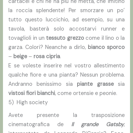
cartacei e chi ne ha più ne metta, che imitino
la roccia splendente! Per smorzare un po’
tutto questo luccichio, ad esempio, su una
tavola, basterà solo accostarvi runner e
tovaglioli in un
tessuto grezzo
come il lino o la
garza. Colori? Neanche a dirlo,
bianco sporco
–
beige
–
rosa cipria
.
E se voleste inserire nel vostro allestimento
qualche fiore e una pianta? Nessun problema.
Andranno benissimo sia
piante grasse
sia
vistosi fiori bianchi
, come ortensie e peonie.
5) High society
Avete presente la trasposizione
cinematografica de
Il grande Gatsby
,