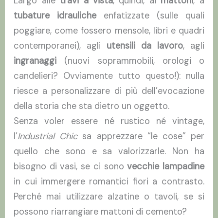
Largo alle
travi a vista
, quindi, ai
mattoni
, a
tubature idrauliche
enfatizzate (sulle quali
poggiare, come fossero mensole, libri e quadri
contemporanei), agli
utensili da lavoro
, agli
ingranaggi
(nuovi soprammobili, orologi o
candelieri? Ovviamente tutto questo!): nulla
riesce a personalizzare di più dell’evocazione
della storia che sta dietro un oggetto.
Senza voler essere né rustico né vintage,
l’
Industrial
Chic
sa apprezzare “le cose” per
quello che sono e sa valorizzarle. Non ha
bisogno di vasi, se ci sono
vecchie lampadine
in cui immergere romantici fiori a contrasto.
Perché mai utilizzare alzatine o tavoli, se si
possono riarrangiare mattoni di cemento?