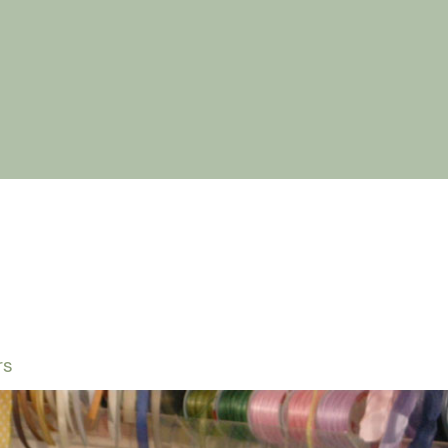
 Siamo
Flower School
Allestimenti
Percorsi B
rs