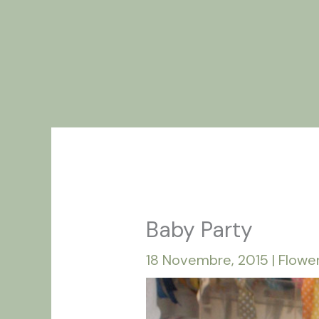
Vai
Home
Chi
al
contenuto
Baby Party
18 Novembre, 2015
|
Flowe