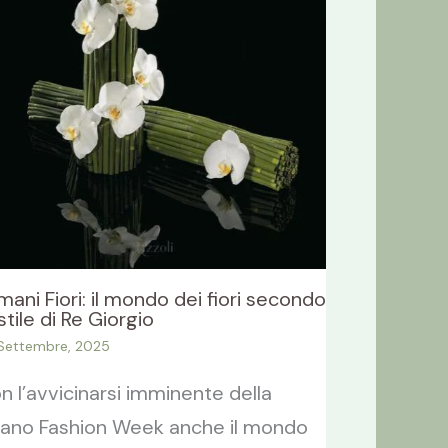
mani Fiori: il mondo dei fiori secondo
 stile di Re Giorgio
Settembre, 2025
n l’avvicinarsi imminente della
lano Fashion Week anche il mondo