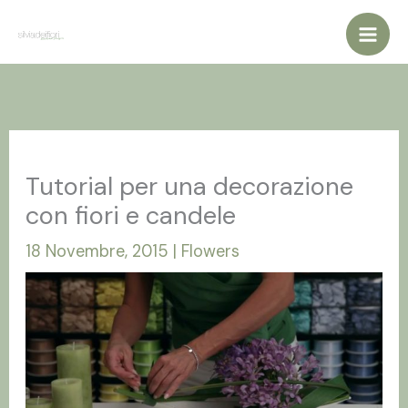
Vai
al
contenuto
Tutorial per una decorazione
con fiori e candele
18 Novembre, 2015
|
Flowers