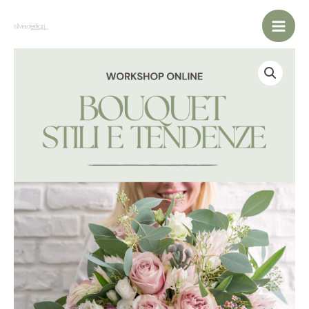
Vai
al
contenuto
Corso
Bouquet
Stili
e
Tendenze
(ONLINE)
quantità