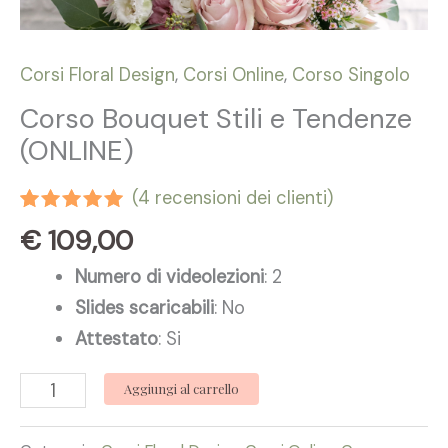
Corsi Floral Design
,
Corsi Online
,
Corso Singolo
Corso Bouquet Stili e Tendenze
(ONLINE)
(
4
recensioni dei clienti)
Valutato
4
€
109,00
5.00
su 5
su base
Numero di videolezioni
: 2
di
recensioni
Slides scaricabili
: No
Attestato
: Si
Aggiungi al carrello