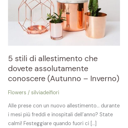
che
dovete
assolutamente
conoscere
(Autunno
–
5 stili di allestimento che
Inverno)
dovete assolutamente
conoscere (Autunno – Inverno)
Flowers
/
silviadeifiori
Alle prese con un nuovo allestimento… durante
i mesi più freddi e inospitali dell’anno? State
calmi! Festeggiare quando fuori ci […]